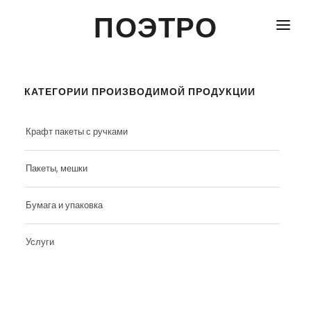
ПОЭТРО
ГЛАВНАЯ
КОНТАКТЫ
КАТЕГОРИИ ПРОИЗВОДИМОЙ ПРОДУКЦИИ
КРАФТ ПАКЕТЫ С РУЧКАМИ
Крафт пакеты с ручками
ПАКЕТЫ, МЕШКИ
Пакеты, мешки
БУМАГА И УПАКОВКА
Бумага и упаковка
УСЛУГИ
Услуги