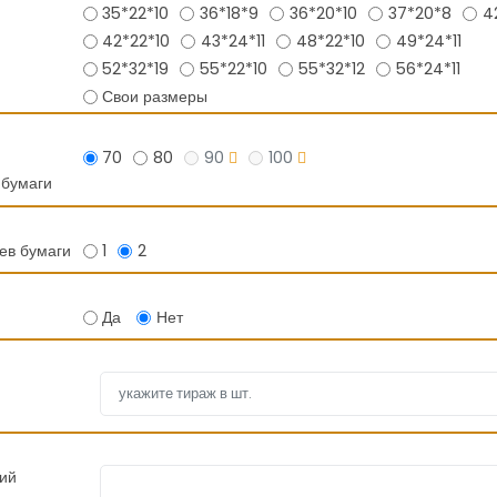
35*22*10
36*18*9
36*20*10
37*20*8
4
42*22*10
43*24*11
48*22*10
49*24*11
52*32*19
55*22*10
55*32*12
56*24*11
Свои размеры
70
80
90
100
 бумаги
ев бумаги
1
2
Да
Нет
ий