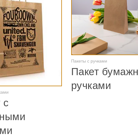
Пакеты с ручками
Смотреть
Пакет бумажн
ручками
ками
Смотреть
 с
еными
ами