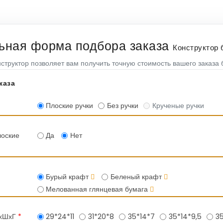
ьная форма подбора заказа
Конструктор
структор позволяет вам получить точную стоимость вашего заказа б
каза
Плоские ручки
Без ручки
Крученые ручки
лоские
Да
Нет
Бурый крафт
Беленый крафт
Мелованная глянцевая бумага
ВхШхГ
*
29*24*11
31*20*8
35*14*7
35*14*9,5
3