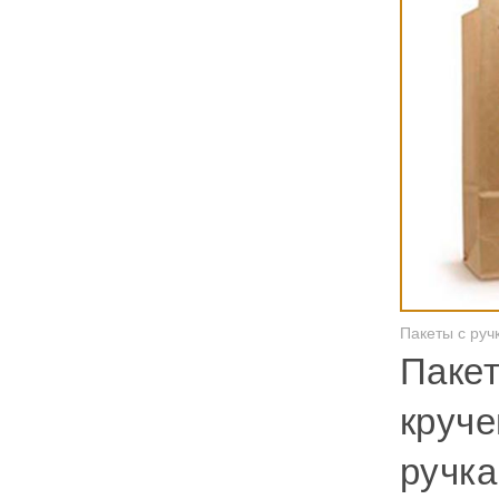
Пакеты с руч
Пакет
круч
ручк